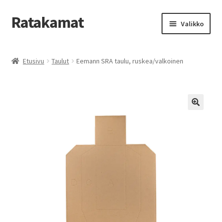
Ratakamat
Siirry
Siirry
Valikko
navigointiin
sisältöön
Etusivu
Etusivu
Taulut
Eemann SRA taulu, ruskea/valkoinen
GDPR
Kassa
Käyttäjätili
Ostoskori
Takuu ja palautukset
Uutiset