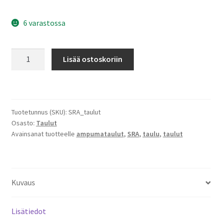
6 varastossa
Eemann
Lisää ostoskoriin
SRA
taulu,
ruskea/valkoinen
määrä
Tuotetunnus (SKU):
SRA_taulut
Osasto:
Taulut
Avainsanat tuotteelle
ampumataulut
,
SRA
,
taulu
,
taulut
Kuvaus
Lisätiedot