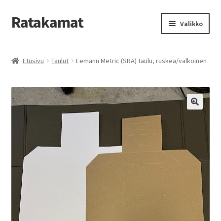
Ratakamat
Siirry
Siirry
Valikko
navigointiin
sisältöön
Etusivu
Etusivu
Taulut
Eemann Metric (SRA) taulu, ruskea/valkoinen
GDPR
Kassa
Käyttäjätili
Ostoskori
Takuu ja palautukset
Uutiset