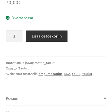
70,00
€
3 varastossa
Eemann
Lisää ostoskoriin
Metric
(SRA)
taulu,
ruskea/valkoinen
Tuotetunnus (SKU):
metric_taulut
määrä
Osasto:
Taulut
Avainsanat tuotteelle
ampumataulut
,
SRA
,
taulu
,
taulut
Kuvaus