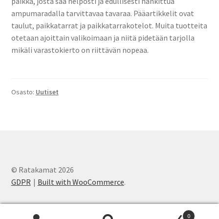
paikka, josta saa helposti ja edullisesti hankittua
Yhteystiedot
ampumaradalla tarvittavaa tavaraa. Pääartikkelit ovat
taulut, paikkatarrat ja paikkatarrakotelot. Muita tuotteita
otetaan ajoittain valikoimaan ja niitä pidetään tarjolla
mikäli varastokierto on riittävän nopeaa.
Osasto:
Uutiset
© Ratakamat 2026
GDPR
Built with WooCommerce
.
0