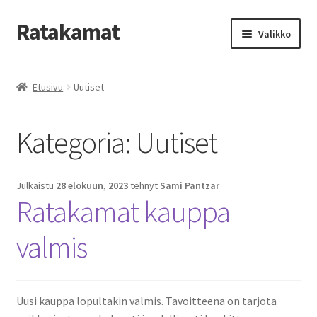
Ratakamat
Siirry
Siirry
Valikko
navigointiin
sisältöön
Etusivu
Etusivu
Uutiset
GDPR
Kategoria:
Uutiset
Kassa
Käyttäjätili
Julkaistu
28 elokuun, 2023
tehnyt
Sami Pantzar
Ratakamat kauppa
Ostoskori
valmis
Takuu ja palautukset
Uutiset
Uusi kauppa lopultakin valmis. Tavoitteena on tarjota