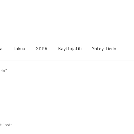
sa
Takuu
GDPR
Käyttäjätili
Yhteystiedot
kuu ja palautukset
Uutiset
Yhteystiedot
elo”
 tulosta