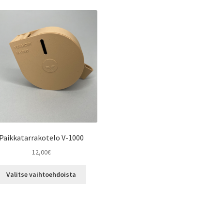
Paikkatarrakotelo V-1000
12,00
€
Tällä
Valitse vaihtoehdoista
tuotteella
on
useampi
muunnelma.