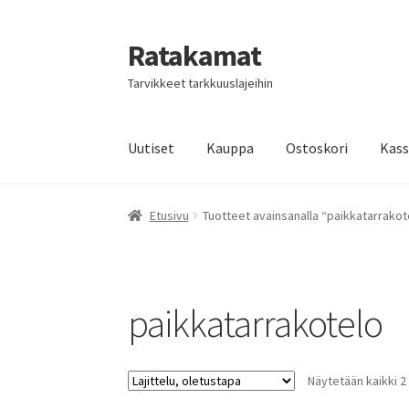
Ratakamat
Siirry
Siirry
navigointiin
sisältöön
Tarvikkeet tarkkuuslajeihin
Uutiset
Kauppa
Ostoskori
Kas
Etusivu
GDPR
Kassa
Käyttäjätili
Ostoskori
Ta
Etusivu
Tuotteet avainsanalla “paikkatarrakot
paikkatarrakotelo
Näytetään kaikki 2