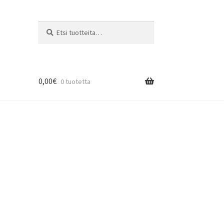
Etsi:
Haku
0,00
€
0 tuotetta